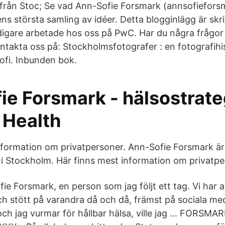
a från Stoc; Se vad Ann-Sofie Forsmark (annsofieforsm
ens största samling av idéer. Detta blogginlägg är skr
igare arbetade hos oss på PwC. Har du några frågor k
ntakta oss på: Stockholmsfotografer : en fotografihis
fi. Inbunden bok.
ie Forsmark - hälsostrate
 Health
nformation om privatpersoner. Ann-Sofie Forsmark är
 i Stockholm. Här finns mest information om privatpe
fie Forsmark, en person som jag följt ett tag. Vi har 
och stött på varandra då och då, främst på sociala me
ch jag vurmar för hållbar hälsa, ville jag … FORSMA