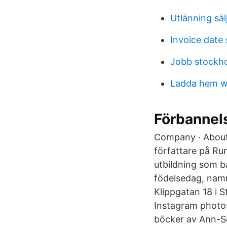
Utlänning sälj
Invoice date
Jobb stockh
Ladda hem w
Förbannel
Company · About 
författare på R
utbildning som b
födelsedag, nam
Klippgatan 18 i 
Instagram photo
böcker av Ann-So