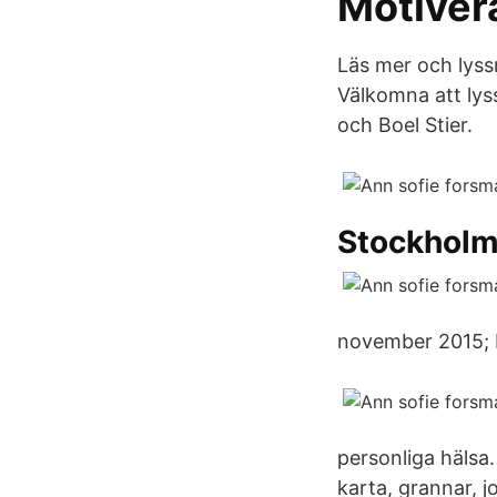
Motiver
Läs mer och lyss
Välkomna att ly
och Boel Stier.
Stockholm
november 2015; I
personliga hälsa.
karta, grannar, 