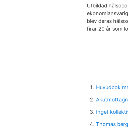
Utbildad hälsoco
ekonomiansvarig 
blev deras hälso
firar 20 år som lö
Huvudbok ma
Akutmottagn
Inget kollekt
Thomas berg