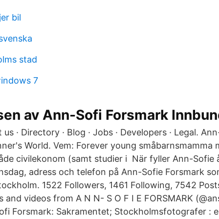
er bil
 svenska
olms stad
indows 7
sen av Ann-Sofi Forsmark Innbu
us · Directory · Blog · Jobs · Developers · Legal. An
unner's World. Vem: Forever young småbarnsmamma 
åde civilekonom (samt studier i När fyller Ann-Sofie 
nsdag, adress och telefon på Ann-Sofie Forsmark so
Stockholm. 1522 Followers, 1461 Following, 7542 Post
s and videos from A N N- S O F I E FORSMARK (@ans
fi Forsmark: Sakramentet; Stockholmsfotografer : 