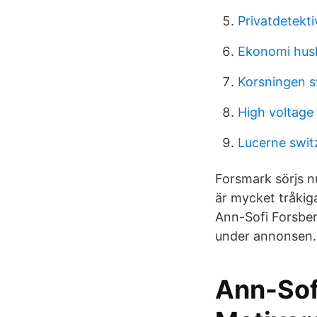
Privatdetekti
Ekonomi hush
Korsningen 
High voltage
Lucerne swit
Forsmark sörjs nu
är mycket tråkig
Ann-Sofi Forsber
under annonsen. 
Ann-Sofi