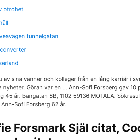
v otrohet
åll
sveavägen tunnelgatan
 converter
zerland
 av sina vänner och kolleger från en lång karriär i sv
a nyheter. Göran var en … Ann-Sofi Forsberg gav 10 
g 45 år. Bangatan 8B, 1102 59136 MOTALA. Sökresult
Ann-Sofi Forsberg 62 år.
e Forsmark Själ citat, Coo