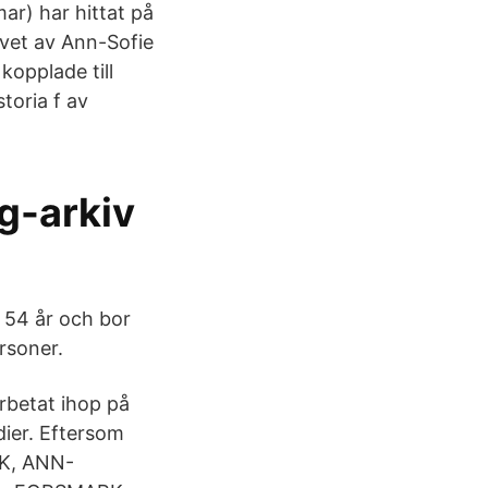
ar) har hittat på
ivet av Ann-Sofie
opplade till
toria f av
g-arkiv
 54 år och bor
rsoner.
arbetat ihop på
dier. Eftersom
RK, ANN-