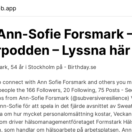
eb.app
Ann-Sofie Forsmark 
rpodden – Lyssna här
rk, 54 år i Stockholm på - Birthday.se
o connect with Ann Sofie Forsmark and others you 
eople the 166 Followers, 20 Following, 75 Posts - S
s from Ann-Sofie Forsmark (@subversiveresilience) V
n-Sofie för att spela in det fjärde avsnittet av Swea
a om hur mycket personalomsättning kostar, Veckan
som driver hälsomanagementföretaget Formstark Hä
h, som handlar om hälsoarbete på arbetsplatsen. Ann