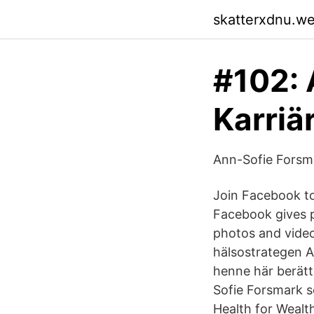
skatterxdnu.w
#102: 
Karriä
Ann-Sofie Forsma
Join Facebook t
Facebook gives p
photos and video
hälsostrategen An
henne här berätt
Sofie Forsmark 
Health for Wealt