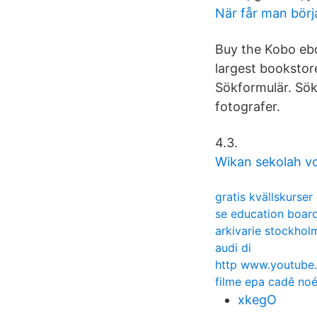
När får man börj
Buy the Kobo eb
largest bookstor
Sökformulär. Sök
fotografer.
4.3.
Wikan sekolah v
gratis kvällskurse
se education boar
arkivarie stockholm
audi di
http www.youtube
filme epa cadê no
xkegO