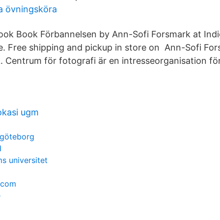
a övningsköra
ook Book Förbannelsen by Ann-Sofi Forsmark at Indi
e. Free shipping and pickup in store on Ann-Sofi For
. Centrum för fotografi är en intresseorganisation fö
okasi ugm
r göteborg
d
s universitet
.com
é