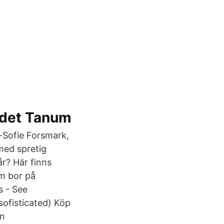
ndet Tanum
n-Sofie Forsmark,
med spretig
år? Här finns
m bor på
s - See
ofisticated) Köp
en