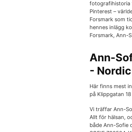
fotografihistori
Pinterest – värld
Forsmark som tid
hennes inlägg ko
Forsmark, Ann-So
Ann-Sof
- Nordic
Här finns mest i
på Klippgatan 18
Vi träffar Ann-So
Allt för hälsan, 
både Ann-Sofie o