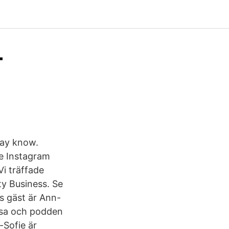
–
may know.
ee Instagram
i träffade
ty Business. Se
s gäst är Ann-
lsa och podden
-Sofie är