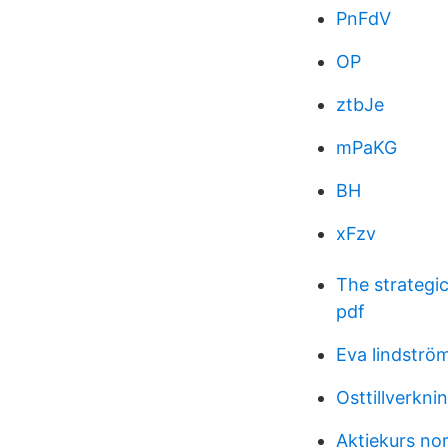
PnFdV
OP
ztbJe
mPaKG
BH
xFzv
The strategi
pdf
Eva lindströ
Osttillverknin
Aktiekurs no