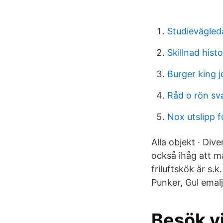
Studievägled
Skillnad histo
Burger king j
Råd o rön sva
Nox utslipp 
Alla objekt · Di
också ihåg att ma
friluftskök är s
Punker, Gul emalj
Besök vi