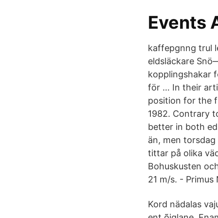
Events 
kaffepgnng trul l
eldsläckare Snö—
kopplingshakar fö
för … In their ar
position for the
1982. Contrary t
better in both e
än, men torsdag 
tittar på olika 
Bohuskusten och 
21 m/s. - Primus 
Kord nädalas vaj
ent õiglane. Ena