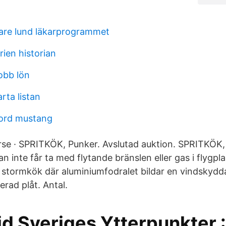
are lund läkarprogrammet
rien historian
obb lön
rta listan
ford mustang
verse · SPRITKÖK, Punker. Avslutad auktion. SPRITKÖK
n inte får ta med flytande bränslen eller gas i flygpl
.k. stormkök där aluminiumfodralet bildar en vindskyd
erad plåt. Antal.
d Sveriges Ytterpunkter :