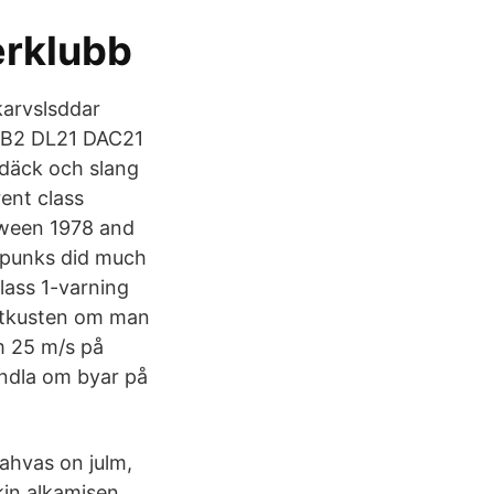
erklubb
karvslsddar
 KB2 DL21 DAC21
vdäck och slang
ent class
etween 1978 and
e punks did much
lass 1-varning
ästkusten om man
m 25 m/s på
ndla om byar på
ahvas on julm,
kin alkamisen