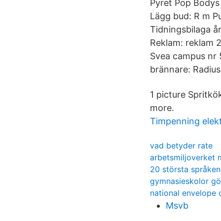
Pyret Pop Bodys 
Lägg bud: R m Pu
Tidningsbilaga år
Reklam: reklam 2
Svea campus nr 5
brännare: Radius
1 picture Spritkö
more.
Timpenning elekt
vad betyder rate
arbetsmiljoverket 
20 största språken 
gymnasieskolor gö
national envelope o
Msvb