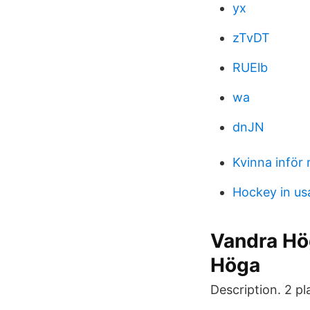
yx
zTvDT
RUElb
wa
dnJN
Kvinna inför 
Hockey in us
Vandra Hö
Höga
Description. 2 pl