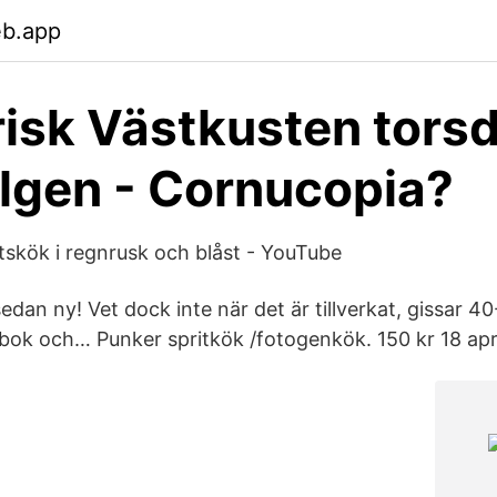
eb.app
isk Västkusten tors
lgen - Cornucopia?
uftskök i regnrusk och blåst - YouTube
sedan ny! Vet dock inte när det är tillverkat, gissar 4
bok och… Punker spritkök /fotogenkök. 150 kr 18 apr