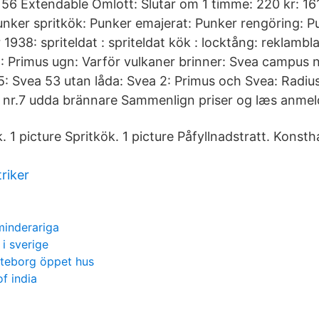
56 Extendable Omlott: Slutar om 1 timme: 220 kr: 16
nker spritkök: Punker emajerat: Punker rengöring: P
 1938: spriteldat : spriteldat kök : locktång: reklambl
: Primus ugn: Varför vulkaner brinner: Svea campus n
: Svea 53 utan låda: Svea 2: Primus och Svea: Radiu
 nr.7 udda brännare Sammenlign priser og læs anmeld
k. 1 picture Spritkök. 1 picture Påfyllnadstratt. Konst
riker
minderariga
i sverige
teborg öppet hus
f india