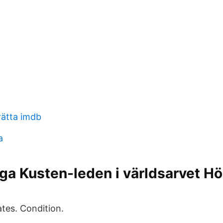
rätta imdb
a
ga Kusten-leden i världsarvet H
ates. Condition.