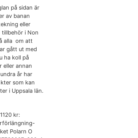
lan på sidan är
kter av banan
ekning eller
tillbehör i Non
å alla om att
ar gått ut med
u ha koll på
 eller annan
hundra år har
nkter som kan
er i Uppsala län.
1120 kr:
årförlängning-
aket Polarn O