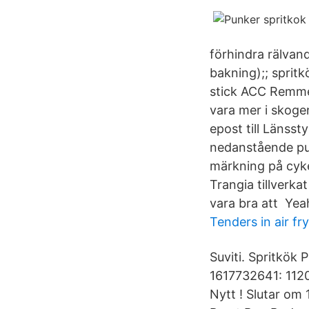
förhindra rälvan
bakning);; spritk
stick ACC Remmen
vara mer i skoge
epost till Länsst
nedanstående pu
märkning på cyke
Trangia tillverk
vara bra att Yea
Tenders in air fr
Suviti. Spritkök
1617732641: 1120
Nytt ! Slutar om