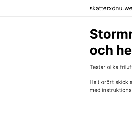
skatterxdnu.w
Stormr
och he
Testar olika fril
Helt orört skick 
med instruktions