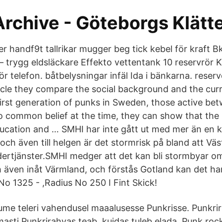
Archive - Göteborgs Klätt
er handf9t tallrikar mugger beg tick kebel för kraft B
 trygg eldsläckare Effekto vettentank 10 reservrör
r telefon. båtbelysningar infäl Ida i bänkarna. reser
ticle they compare the social background and the curr
 first generation of punks in Sweden, those active b
o common belief at the time, they can show that th
ducation and … SMHI har inte gått ut med mer än en k
och även till helgen är det stormrisk på bland att V
vädertjänster.SMHI medger att det kan bli stormbyar o
även inåt Värmland, och förstås Gotland kan det ha
No 1325 - ,Radius No 250 I Fint Skick!
ume teleri vahendusel maaalusesse Punkrisse. Punkrir
masti Punkrirahvas teab, kuidas tuleb elada. Punk roc