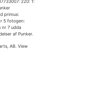
17733007: 220: 1:
unker
ad primus:
r 5 fotogen:
s nr 7 udda
elser af Punker.
harts, AB. View