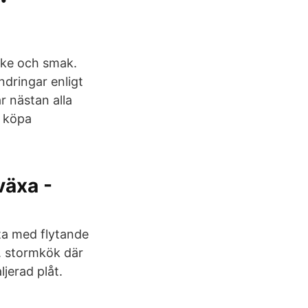
cke och smak.
ndringar enligt
r nästan alla
; köpa
växa -
ta med flytande
k. stormkök där
jerad plåt.