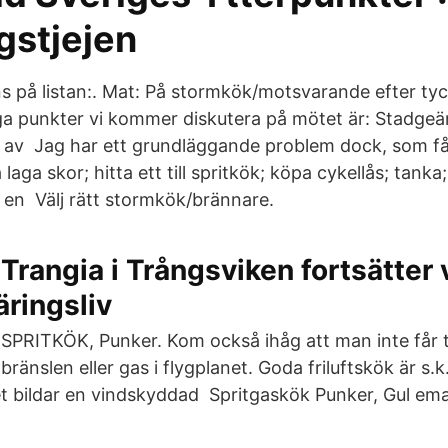
gstjejen
ns på listan:. Mat: På stormkök/motsvarande efter ty
tiga punkter vi kommer diskutera på mötet är: Stadgeä
t av Jag har ett grundläggande problem dock, som få
laga skor; hitta ett till spritkök; köpa cykellås; tanka
a en Välj rätt stormkök/brännare.
Trangia i Trångsviken fortsätter 
ringsliv
SPRITKÖK, Punker. Kom också ihåg att man inte får 
bränslen eller gas i flygplanet. Goda friluftskök är s.
t bildar en vindskyddad Spritgaskök Punker, Gul emal