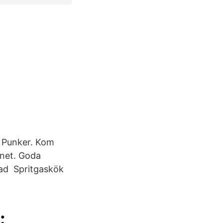
, Punker. Kom
anet. Goda
dad Spritgaskök
: