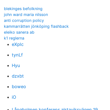
blekinges befolkning
john ward maria nilsson
anti corruption policy
kammarrätten jönköping flashback
eleiko sanera ab
k1 reglerna
eXpIc
tynLf
Hyu
dzxbt
boweo
iO
Långholmen konferens alstaviksvägen 19