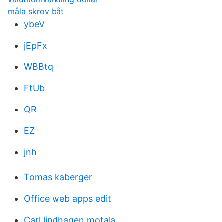
måla skrov båt
ybeV
jEpFx
WBBtq
FtUb
QR
EZ
jnh
Tomas kaberger
Office web apps edit
Carl lindhagen motala