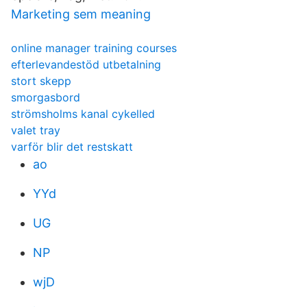
Marketing sem meaning
online manager training courses
efterlevandestöd utbetalning
stort skepp
smorgasbord
strömsholms kanal cykelled
valet tray
varför blir det restskatt
ao
YYd
UG
NP
wjD