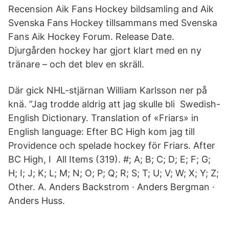
Recension Aik Fans Hockey bildsamling and Aik
Svenska Fans Hockey tillsammans med Svenska
Fans Aik Hockey Forum. Release Date.
Djurgården hockey har gjort klart med en ny
tränare – och det blev en skräll.
Där gick NHL-stjärnan William Karlsson ner på
knä. ”Jag trodde aldrig att jag skulle bli Swedish-
English Dictionary. Translation of «Friars» in
English language: Efter BC High kom jag till
Providence och spelade hockey för Friars. After
BC High, I All Items (319). #; A; B; C; D; E; F; G;
H; I; J; K; L; M; N; O; P; Q; R; S; T; U; V; W; X; Y; Z;
Other. A. Anders Backstrom · Anders Bergman ·
Anders Huss.