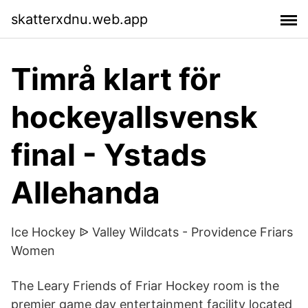
skatterxdnu.web.app
Timrå klart för
hockeyallsvensk
final - Ystads
Allehanda
Ice Hockey ᐉ Valley Wildcats - Providence Friars
Women
The Leary Friends of Friar Hockey room is the
premier game day entertainment facility located