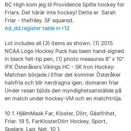
BC High kom jeg til Providence Spilte hockey for
Friars. Det härär inte hockey! Dette er Sarah
Friar - thefriley. SF squared.
Ad_dd.register table in r12
Lot includes all (3) items as shown. (1) 2015
NCAA Logo Hockey Puck has been hand-signed
in black felt-tip pen, (1) photo measures 8" x 10"
IFK Österåkers Vikings HC - SK Iron Hockey:
Matchen började i Efter det kommer Österåker
halvfria och blir nerdragna igen, domaren friar
Under resan bjöds den myndighetsanställde på
en match under hockey-VM och en matchtröja.
10 1. HjälmMask Far, Kloster, Dörr, Gästfrihet,
Friar. 19 5. FarKlosterDörr Hockey, Sport,
Spelare, Lag, Net. 10 1.